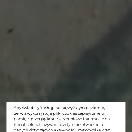
Aby świadczyć usługi na najwyższym poziomie,
Serwis wykorzystuje pliki cookies zapisywane w
pamięci przeglądarki. Szczegółowe informacje na
temat celu ich używania, w tym przetwarzania
danych dotyczących aktywności użytkownika oraz