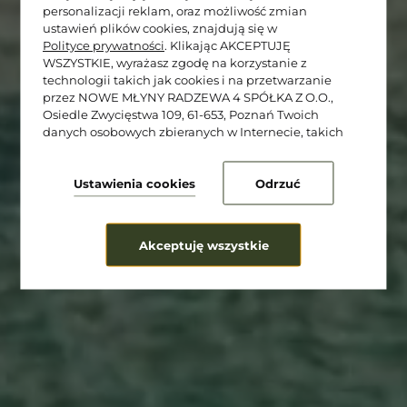
personalizacji reklam, oraz możliwość zmian
ustawień plików cookies, znajdują się w
Polityce prywatności
. Klikając AKCEPTUJĘ
★★★★★
WSZYSTKIE, wyrażasz zgodę na korzystanie z
technologii takich jak cookies i na przetwarzanie
Cocco Lagoon
przez NOWE MŁYNY RADZEWA 4 SPÓŁKA Z O.O.,
Osiedle Zwycięstwa 109, 61-653, Poznań Twoich
Resort & SPA
danych osobowych zbieranych w Internecie, takich
jak adresy IP i identyfikatory plików cookie, w celach
analitycznych i marketingowych (w tym do
zautomatyzowanego dopasowania reklam do Twoich
Ustawienia cookies
Odrzuć
zainteresowań, mierzenia ich skuteczności oraz
przetwarzania danych użytkownika dla celów
analitycznych). Zmiany ustawień plików cookies oraz
Akceptuję wszystkie
szczegółowe preferencje dotyczące zgód możesz
dokonać w
.
ustawieniach