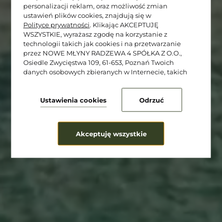
personalizacji reklam, oraz możliwość zmian
ustawień plików cookies, znajdują się w
Polityce prywatności
. Klikając AKCEPTUJĘ
★★★★★
WSZYSTKIE, wyrażasz zgodę na korzystanie z
technologii takich jak cookies i na przetwarzanie
Cocco Lagoon
przez NOWE MŁYNY RADZEWA 4 SPÓŁKA Z O.O.,
Osiedle Zwycięstwa 109, 61-653, Poznań Twoich
Resort & SPA
danych osobowych zbieranych w Internecie, takich
jak adresy IP i identyfikatory plików cookie, w celach
analitycznych i marketingowych (w tym do
zautomatyzowanego dopasowania reklam do Twoich
Ustawienia cookies
Odrzuć
zainteresowań, mierzenia ich skuteczności oraz
przetwarzania danych użytkownika dla celów
analitycznych). Zmiany ustawień plików cookies oraz
Akceptuję wszystkie
szczegółowe preferencje dotyczące zgód możesz
dokonać w
.
ustawieniach