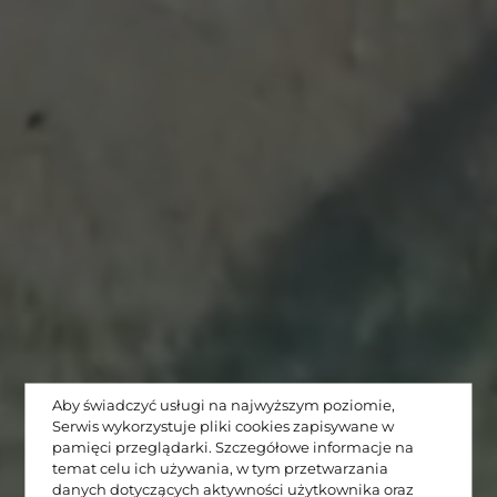
Aby świadczyć usługi na najwyższym poziomie,
Serwis wykorzystuje pliki cookies zapisywane w
pamięci przeglądarki. Szczegółowe informacje na
temat celu ich używania, w tym przetwarzania
danych dotyczących aktywności użytkownika oraz