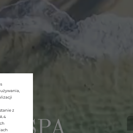
es
 używania,
izacji
tanie z
A 4
t & SPA
ych
elach