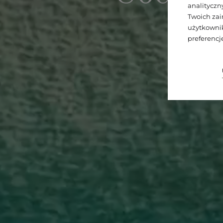
analitycz
Twoich zai
użytkownik
preferenc