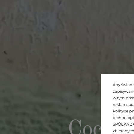
Aby świadc
zapisywane
w tym prze
reklam, or
Polityce p
technologi
Cocco 
SPÓŁKA Z O
zbieranych 