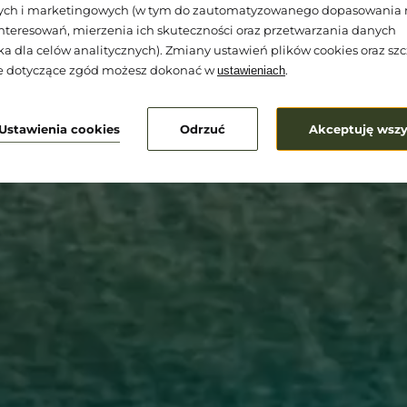
nych i marketingowych (w tym do zautomatyzowanego dopasowania 
nteresowań, mierzenia ich skuteczności oraz przetwarzania danych
a dla celów analitycznych). Zmiany ustawień plików cookies oraz s
je dotyczące zgód możesz dokonać w
.
ustawieniach
Ustawienia cookies
Odrzuć
Akceptuję wszy