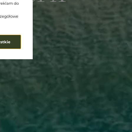
reklam do
zczegółowe
stkie