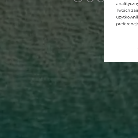
analitycz
Twoich zai
użytkownik
preferenc