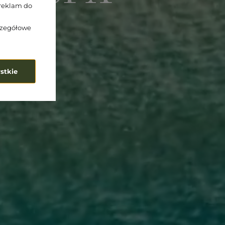
reklam do
zczegółowe
stkie