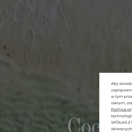
Aby świadc
zapisywane
w tym prze
reklam, or
Polityce p
technologi
Cocco 
SPÓŁKA Z O
zbieranych 