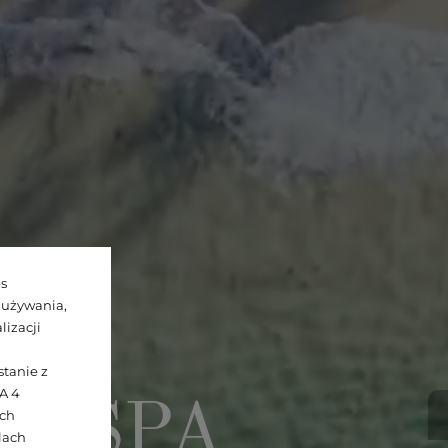
es
 używania,
izacji
tanie z
A 4
t & SPA
ych
elach