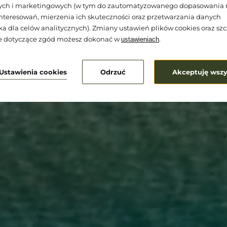
nych i marketingowych (w tym do zautomatyzowanego dopasowania 
nteresowań, mierzenia ich skuteczności oraz przetwarzania danych
a dla celów analitycznych). Zmiany ustawień plików cookies oraz s
je dotyczące zgód możesz dokonać w
.
ustawieniach
Ustawienia cookies
Odrzuć
Akceptuję wszy