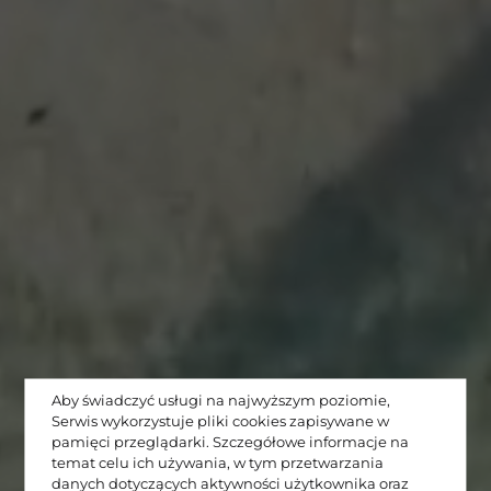
Aby świadczyć usługi na najwyższym poziomie,
Serwis wykorzystuje pliki cookies zapisywane w
pamięci przeglądarki. Szczegółowe informacje na
temat celu ich używania, w tym przetwarzania
danych dotyczących aktywności użytkownika oraz