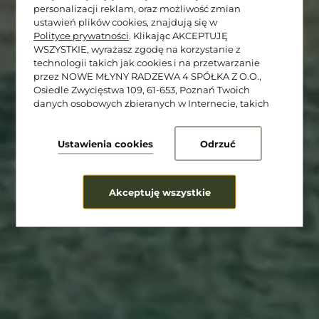
personalizacji reklam, oraz możliwość zmian
ustawień plików cookies, znajdują się w
Polityce prywatności
. Klikając AKCEPTUJĘ
★★★★★
WSZYSTKIE, wyrażasz zgodę na korzystanie z
technologii takich jak cookies i na przetwarzanie
Cocco Lagoon
przez NOWE MŁYNY RADZEWA 4 SPÓŁKA Z O.O.,
Osiedle Zwycięstwa 109, 61-653, Poznań Twoich
Resort & SPA
danych osobowych zbieranych w Internecie, takich
jak adresy IP i identyfikatory plików cookie, w celach
analitycznych i marketingowych (w tym do
zautomatyzowanego dopasowania reklam do Twoich
Ustawienia cookies
Odrzuć
zainteresowań, mierzenia ich skuteczności oraz
przetwarzania danych użytkownika dla celów
analitycznych). Zmiany ustawień plików cookies oraz
Akceptuję wszystkie
szczegółowe preferencje dotyczące zgód możesz
dokonać w
.
ustawieniach